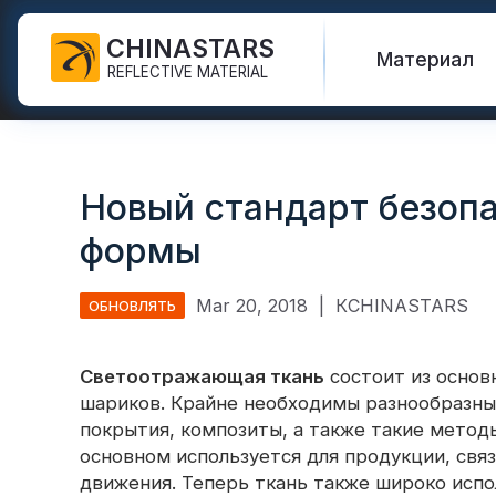
CHINASTARS
Материал
REFLECTIVE MATERIAL
Светоотражающая ткань
Светиться в темной ткани
Спасательный жилет
Часто задаваемые
Сертификаты
для СИЗ
вопросы
Новый стандарт безоп
Радужная
Привет Vis Куртки
Каталог
Промышленная моющая
светоотражающая ткань
новые продукты
формы
лента
Защитные штаны
Международные
Светоотражающая ткань
Видео
стандарты
Светоотражающая лента
для печати
Защитный плащ
Mar 20, 2018
|
КCHINASTARS
ОБНОВЛЯТЬ
FR
Блог
Серебряная
Защитные рубашки и
Теплопередающий винил и
светоотражающая ткань
толстовки
Quick Links:
Светоотражающая ткань
состоит из основ
Светоотра
логотип
шариков. Крайне необходимы разнообразны
Цветная светоотражающая
Защитные комбинезоны
покрытия, композиты, а также такие методы
Светоотражающая лента
ткань
основном используется для продукции, свя
Светоотра
Светоотражающая
Градиентная
движения. Теперь ткань также широко испо