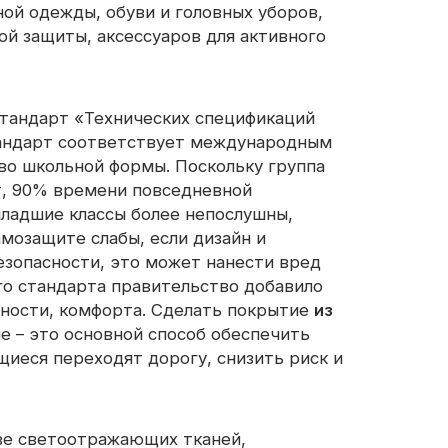
ой одежды, обуви и головных уборов,
ой защиты, аксессуаров для активного
светоотражающая ткань
стандарт «Технических спецификаций
стандарт соответствует международным
во школьной формы. Поскольку группа
ет, 90% времени повседневной
младшие классы более непослушны,
амозащите слабы, если дизайн и
езопасности, это может нанести вред
го стандарта правительство добавило
чности, комфорта. Сделать покрытие
из
е – это основной способ обеспечить
щиеся переходят дорогу, снизить риск и
тве светоотражающих тканей,