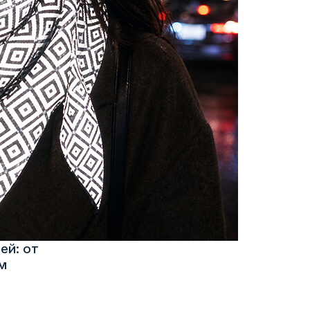
ей: от
м