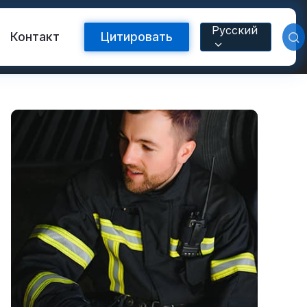
Русский
Контакт
Цитировать
Светоотражающая лента FR
с теплопередачей