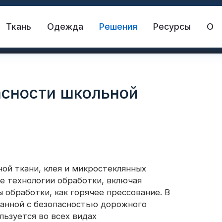
Ткань
Одежда
Решения
Ресурсы
О
асности школьной
ной ткани, клея и микростеклянных
жающая ткань
Спасательный жилет
е технологии обработки, включая
 обработки, как горячее прессование. В
занной с безопасностью дорожного
жающий материал
Светоотражающий винил 
льзуется во всех видах