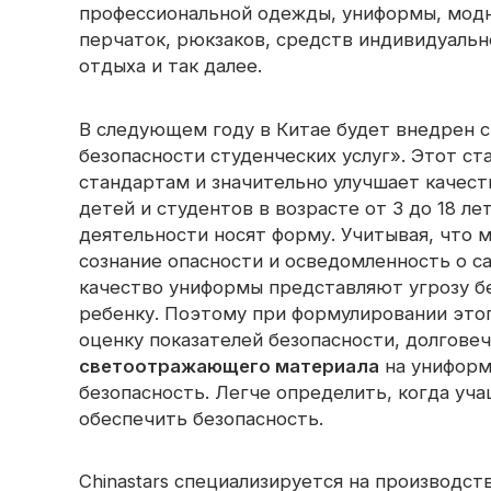
окантовка
светоотражающая ткань
профессиональной одежды, униформы, модн
перчаток, рюкзаков, средств индивидуальн
Радужная 
Светоотражающая пряжа
Перфорированная
отдыха и так далее.
светоотражающая ткань
Призматическая лента
В следующем году в Китае будет внедрен 
Светящийся в темноте
безопасности студенческих услуг». Этот 
материал
стандартам и значительно улучшает качест
детей и студентов в возрасте от 3 до 18 л
деятельности носят форму. Учитывая, что 
сознание опасности и осведомленность о с
качество униформы представляют угрозу б
ребенку. Поэтому при формулировании это
оценку показателей безопасности, долгове
светоотражающего материала
на униформ
безопасность. Легче определить, когда уча
обеспечить безопасность.
Chinastars специализируется на производс