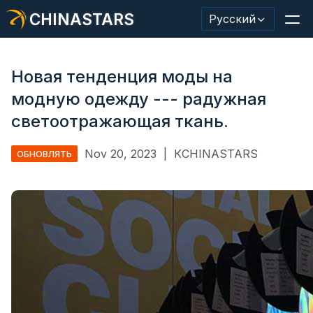
CHINASTARS
Русский
Новая тенденция моды на
модную одежду --- радужная
Светоотражающий материал/лента
светоотражающая ткань.
Модная светоотражающая ткань
Nov 20, 2023
|
КCHINASTARS
ОБНОВЛЯТЬ
Защитная одежда
Светящийся в темноте материал
Промышленная отделка для мытья
О КИНАССТАРС
Новый продукт