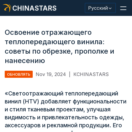
CHINASTARS
Русский
Освоение отражающего
теплопередающего винила:
Светоотражающий материал/лента
советы по обрезке, прополке и
нанесению
Модная светоотражающая ткань
Защитная одежда
Nov 19, 2024
|
КCHINASTARS
ОБНОВЛЯТЬ
Светящийся в темноте материал
«Светоотражающий теплопередающий
Промышленная отделка для мытья
винил (HTV) добавляет функциональности
и стиля тканевым проектам, улучшая
О КИНАССТАРС
видимость и привлекательность одежды,
Новый продукт
аксессуаров и рекламной продукции. Его