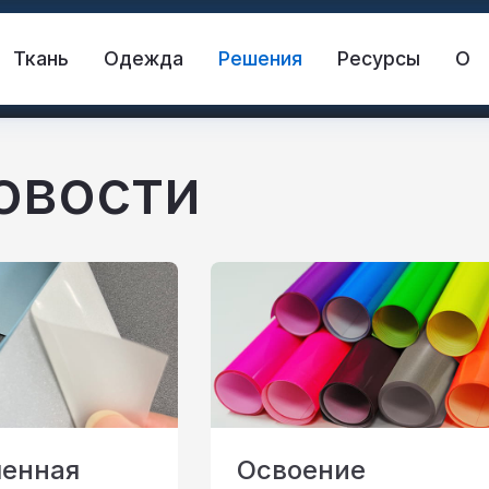
Ткань
Одежда
Решения
Ресурсы
О
овости
жающая ткань
Спасательный жилет
жающий материал
Светоотражающий винил 
енная
Освоение