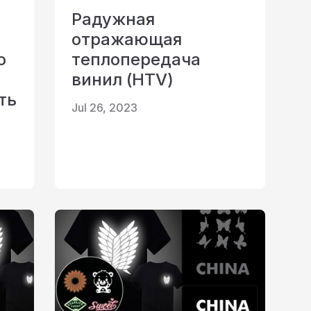
Радужная
отражающая
о
теплопередача
винил (HTV)
ть
Jul 26, 2023