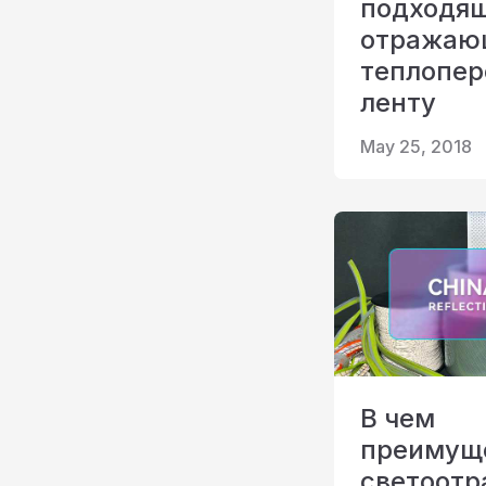
подходя
отража
теплопе
ленту
May 25, 2018
В чем
преимущ
светоот