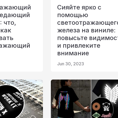
ражающий
Сияйте ярко с
редающий
помощью
: что,
светоотражающег
 как
железа на виниле:
вать
повысьте видимос
ражающий
и привлеките
внимание
Jun 30, 2023