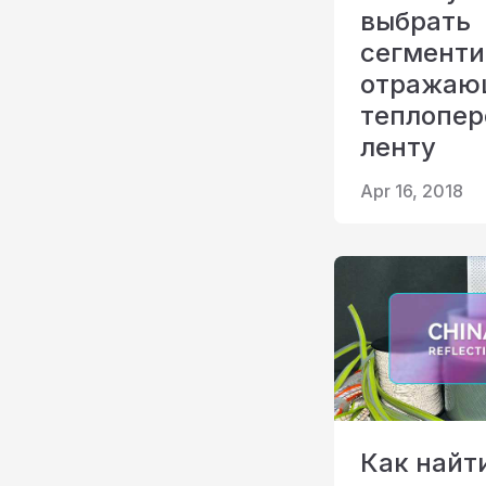
выбрать
сегмент
отража
теплопе
ленту
Apr 16, 2018
Как найт