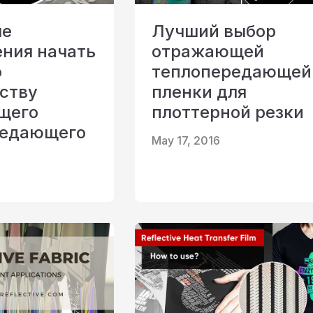
ые
Лучший выбор
ния начать
отражающей
о
теплопередающей
ству
пленки для
щего
плоттерной резки
редающего
May 17, 2016