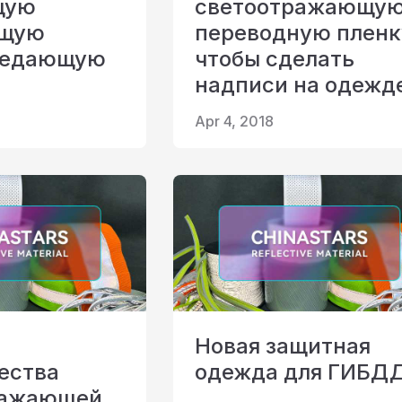
щую
светоотражающу
ющую
переводную пленк
редающую
чтобы сделать
надписи на одежд
Apr 4, 2018
Новая защитная
ества
одежда для ГИБДД
ражающей