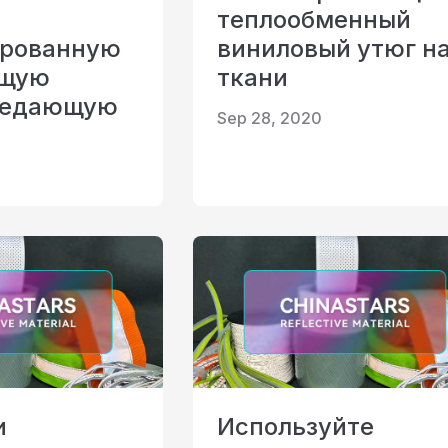
теплообменный
ированную
виниловый утюг н
ющую
ткани
редающую
Sep 28, 2020
и
Используйте