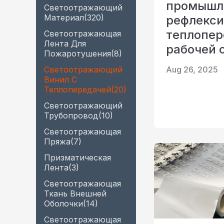
промышл
окантовка
светоотражающая ткань
Светоотражающий
Материал
(320)
рефлекси
Радужная 
Светоотражающая пряжа
Перфорированная
теплопер
Светоотражающая
светоотражающая ткань
Лента Для
Призматическая лента
рабочей 
Пожаротушения
(8)
Светящийся в темноте
Aug 26, 2025
Светоотражающий
материал
Винил С
Теплопередачей
(20)
Светоотражающий
Трубопровод
(10)
Светоотражающая
Пряжа
(7)
Призматическая
Лента
(3)
Светоотражающая
Ткань Внешней
Оболочки
(14)
Светоотражающая