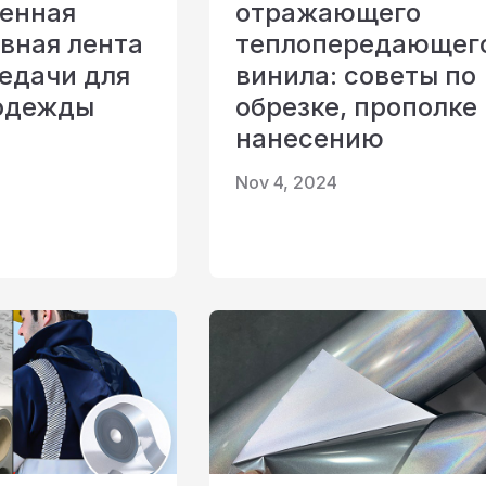
енная
отражающего
вная лента
теплопередающег
светоотражающая ткань
едачи для
винила: советы по
одежды
обрезке, прополке
нанесению
Nov 4, 2024