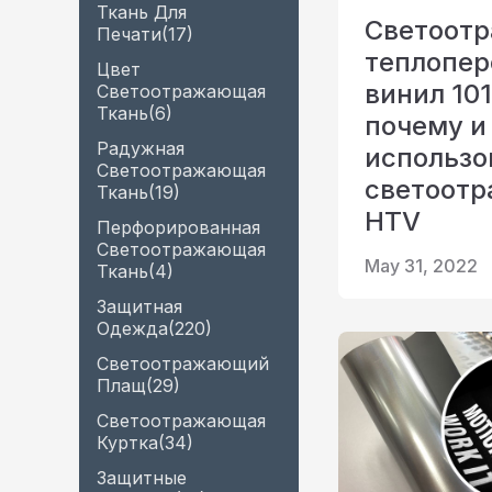
Ткань Для
Светоот
Печати
(17)
теплопе
Цвет
винил 101
Светоотражающая
Ткань
(6)
почему и
Радужная
использо
Светоотражающая
светоот
Ткань
(19)
HTV
Перфорированная
Светоотражающая
May 31, 2022
Ткань
(4)
Защитная
Одежда
(220)
Светоотражающий
Плащ
(29)
Светоотражающая
Куртка
(34)
Защитные