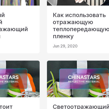
ый
Как использовать
й
отражающую
ражающий
теплопередающу
л
пленку
Jun 29, 2020
тоит
Светоотражающи