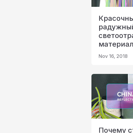
Красочн
радужны
светоот
материа
Nov 16, 2018
Почему с