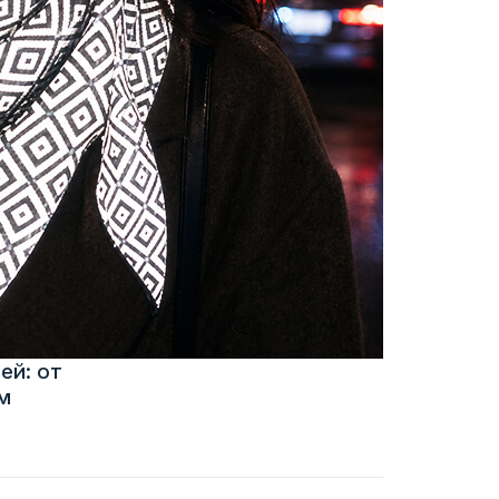
ей: от
м