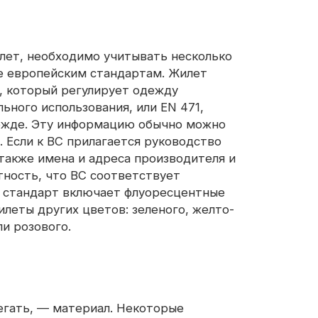
светоотражающая ткань
лет, необходимо учитывать несколько
ие европейским стандартам. Жилет
, который регулирует одежду
ного использования, или EN 471,
ежде. Эту информацию обычно можно
. Если к BC прилагается руководство
 также имена и адреса производителя и
тность, что BC соответствует
т стандарт включает флуоресцентные
леты других цветов: зеленого, желто-
и розового.
егать, — материал. Некоторые