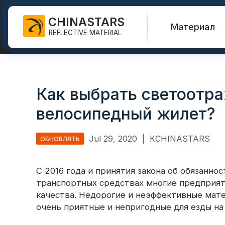
CHINASTARS
Материал
REFLECTIVE MATERIAL
Светоотражающая ткань
Светиться в темной ткани
Спасательный жилет
Часто задаваемые
Сертификаты
для СИЗ
вопросы
Как выбрать светоот
Радужная
Привет Vis Куртки
Каталог
Промышленная моющая
светоотражающая ткань
новые продукты
велосипедный жилет?
лента
Защитные штаны
Международные
Светоотражающая ткань
Видео
стандарты
Светоотражающая лента
для печати
Защитный плащ
Jul 29, 2020
|
КCHINASTARS
ОБНОВЛЯТЬ
FR
Блог
Серебряная
Защитные рубашки и
Теплопередающий винил и
светоотражающая ткань
толстовки
Quick Links:
С 2016 года и принятия закона об обязанно
Светоотра
логотип
транспортных средствах многие предприя
Цветная светоотражающая
Защитные комбинезоны
качества. Недорогие и неэффективные мате
Светоотражающая лента
ткань
очень приятные и непригодные для езды на
Светоотра
Светоотражающая
Градиентная