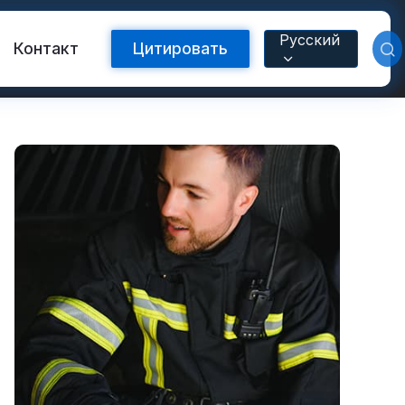
Русский
Контакт
Цитировать
Светоотражающая лента FR
с теплопередачей