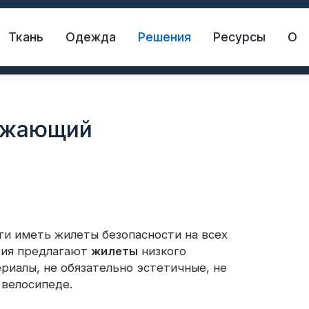
Ткань
Одежда
Решения
Ресурсы
О
ражающий
сти иметь жилеты безопасности на всех
жающая ткань
Спасательный жилет
тия предлагают
жилеты
низкого
риалы, не обязательно эстетичные, не
 велосипеде.
жающий материал
Светоотражающий винил 