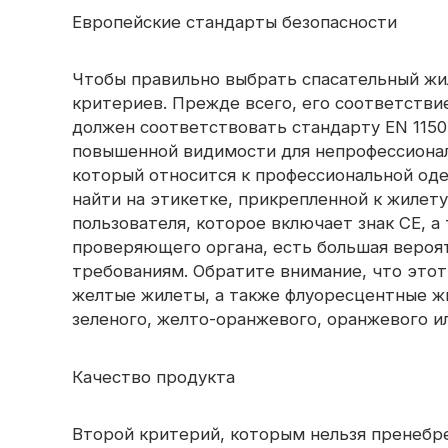
окантовка
светоотражающая ткань
Европейские стандарты безопасности
Радужная 
Светоотражающая пряжа
Перфорированная
светоотражающая ткань
Чтобы правильно выбрать спасательный жи
Призматическая лента
критериев. Прежде всего, его соответств
должен соответствовать стандарту EN 1150
Светящийся в темноте
материал
повышенной видимости для непрофессиональ
который относится к профессиональной од
найти на этикетке, прикрепленной к жилету
пользователя, которое включает знак CE, а
проверяющего органа, есть большая вероя
требованиям. Обратите внимание, что это
желтые жилеты, а также флуоресцентные жи
зеленого, желто-оранжевого, оранжевого ил
Качество продукта
Второй критерий, которым нельзя пренебр