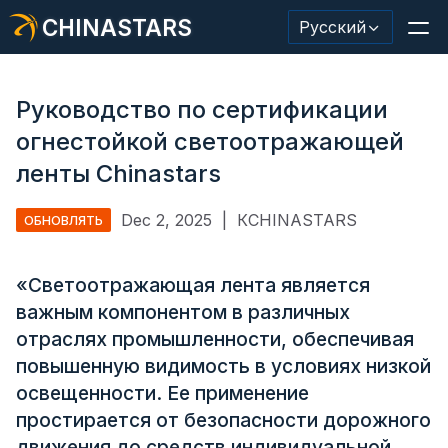
CHINASTARS
Русский
Руководство по сертификации
огнестойкой светоотражающей
Светоотражающий материал/лента
ленты Chinastars
Модная светоотражающая ткань
Dec 2, 2025
|
КCHINASTARS
ОБНОВЛЯТЬ
Защитная одежда
«Светоотражающая лента является
Светящийся в темноте материал
важным компонентом в различных
Промышленная отделка для мытья
отраслях промышленности, обеспечивая
повышенную видимость в условиях низкой
О КИНАССТАРС
освещенности. Ее применение
простирается от безопасности дорожного
Новый продукт
движения до средств индивидуальной