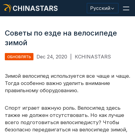
CHINASTARS
Русский
Советы по езде на велосипеде
зимой
Светоотражающий материал/лента
Dec 24, 2020
|
КCHINASTARS
ОБНОВЛЯТЬ
Модная светоотражающая ткань
Зимой велосипед используется все чаще и чаще.
Защитная одежда
Тогда особенно важно уделить внимание
Светящийся в темноте материал
правильному оборудованию.
Промышленная отделка для мытья
Спорт играет важную роль. Велосипед здесь
О КИНАССТАРС
также не должен отсутствовать. Но как лучше
всего подготовиться велосипедисту? Чтобы
Новый продукт
безопасно передвигаться на велосипеде зимой,