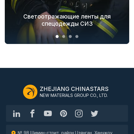
Светоотражающие текстильные
Решения по обеспечению
Светящиеся в темноте ткани для
безопасности одежды для всей
Светоотражающие ленты для
решения для модной верхней
отраслевой цепочки
спецодежды СИЗ
верхней одежды
одежды
ZHEJIANG CHINASTARS
NEW MATERIALS GROUP CO., LTD.
№ 98 Шимин-стрит, район Цзянган, Ханчжоу,