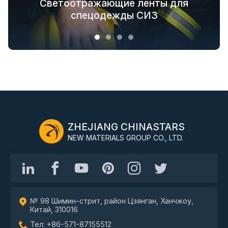
Светящиеся в темноте ткани для
безопасности одежды для всей
Светоотражающие ленты для
решения для модной верхней
отраслевой цепочки
спецодежды СИЗ
верхней одежды
одежды
ZHEJIANG CHINASTARS
NEW MATERIALS GROUP CO., LTD.
№ 98 Шимин-стрит, район Цзянган, Ханчжоу,
Китай, 310016
Тел: +86-571-87155512