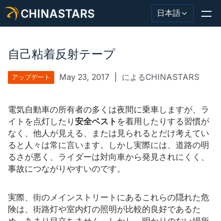
CHINASTARS
日本語
自己粘着反射テープ
May 23, 2017
|
によるCHINASTARS
アップデート
反射材・テープ
ファッション反射生地
電気自動車の所有者の多くは夜間に乗車しますが、ラ
イトを点灯したり
安全ベスト
を着用したりする習慣が
安全服
なく、他人が見える、または見られるとだけ考えてい
ると人々は常に言います。しかし実際には、道路の明
暗闇で光る素材
るさが悪く、ライダーは対向車から発見されにくく、
事故につながりやすいのです。
工業用ウォッシュトリム
CHINASTARS について
実際、街のメインストリートにあるこれらの隠れた危
険は、街路灯や室内灯の照明が比較的良好であるた
新製品
め、あまり目立ちません。しかし、明かりのない場所