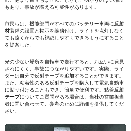
もあり、事故が増える可能性があります。
リソース
カタログ
市民らは、機能部門がすべてのバッテリー車両に
反射
材
装備の設置と掲示を義務付け、ライトを点灯しなく
ビデオ
ても遠くからでも視認しやすくできるようにすること
を提案した。
接触
光の少ない場所を自転車で走行すると、お互いに発見
されにくく、事故につながりやすいです。実際、ライ
ダーは自分で反射テープを追加することができます。
また、粘着性のある反射テープを購入して電気自動車
に貼り付けることもでき、簡単で便利です。粘着
反射
テープ
についてご質問がある場合は、当社の営業担当
者に問い合わせて、参考のために詳細を提供してくだ
さい。