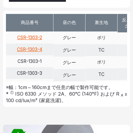
反射 
商品番号
昼の色
裏生地
クス
CSR-1303-2
グレー
ポリ
>
CSR-1303-4
グレー
TC
>
CSR-1303-1
ポリ
>
グレー
CSR-1303-3
>
TC
グレー
※幅：1cm～160cmまで任意の幅で製作可能です。
①
*
ISO 6330 メソッド 2A、60°C (140°F) および R
≥
A
100 cd/lux/m² (家庭洗濯)。