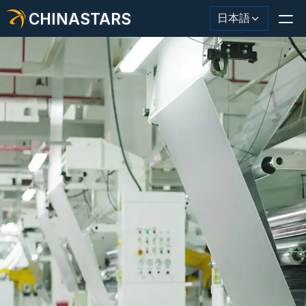
CHINASTARS
日本語
反射材・テープ
ファッション反射生地
安全服
暗闇で光る素材
工業用ウォッシュトリム
CHINASTARS について
新製品