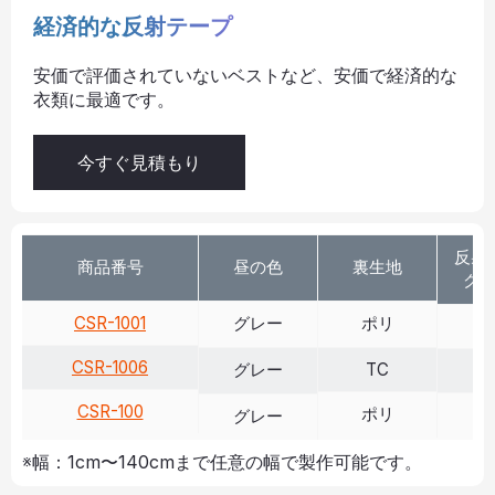
経済的な反射テープ
安価で評価されていないベストなど、安価で経済的な
衣類に最適です。
今すぐ見積もり
反射 
商品番号
昼の色
裏生地
クス
CSR-1001
グレー
ポリ
>
CSR-1006
グレー
TC
>
CSR-100
ポリ
>
グレー
※幅：1cm〜140cmまで任意の幅で製作可能です。