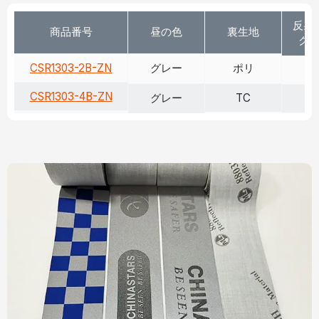
反射 
商品番号
昼の色
裏生地
クス
CSR1303-2B-ZN
グレー
ポリ
>
CSR1303-4B-ZN
グレー
TC
>