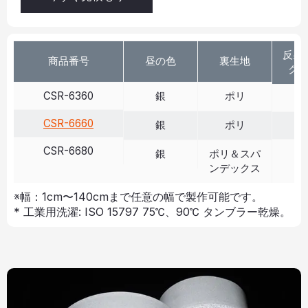
反射 
商品番号
昼の色
裏生地
クス
CSR-6360
銀
ポリ
>
CSR-6660
銀
ポリ
>
CSR-6680
>
銀
ポリ＆スパ
ンデックス
※幅：1cm〜140cmまで任意の幅で製作可能です。
* 工業用洗濯: ISO 15797 75℃、90℃ タンブラー乾燥。