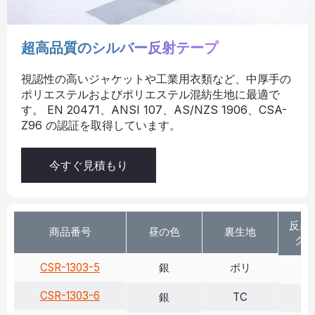
超高品質のシルバー反射テープ
視認性の高いジャケットや工業用衣類など、中厚手の
ポリエステルおよびポリエステル混紡生地に最適で
す。 EN 20471、ANSI 107、AS/NZS 1906、CSA-
Z96 の認証を取得しています。
今すぐ見積もり
反射 
商品番号
昼の色
裏生地
クス
CSR-1303-5
銀
ポリ
>
CSR-1303-6
銀
TC
>