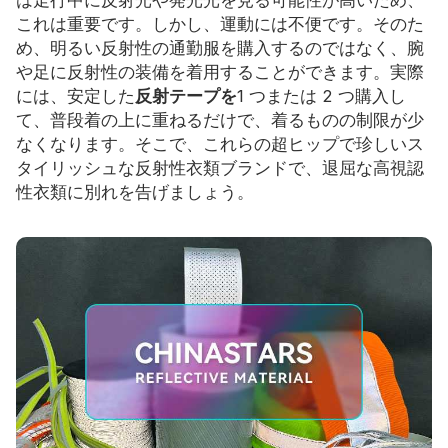
これは重要です。しかし、運動には不便です。そのた
リソース
め、明るい反射性の通勤服を購入するのではなく、腕
や足に反射性の装備を着用することができます。実際
カタログ
には、安定した
反射テープを
1 つまたは 2 つ購入し
て、普段着の上に重ねるだけで、着るものの制限が少
ビデオ
なくなります。そこで、これらの超ヒップで珍しいス
タイリッシュな反射性衣類ブランドで、退屈な高視認
接触
性衣類に別れを告げましょう。