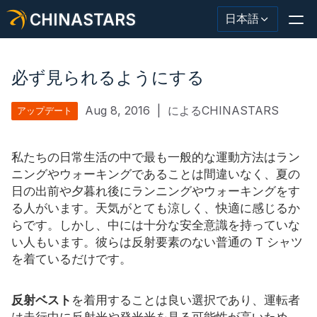
CHINASTARS
日本語
必ず見られるようにする
Aug 8, 2016
|
によるCHINASTARS
アップデート
反射材・テープ
ファッション反射生地
私たちの日常生活の中で最も一般的な運動方法はラン
ニングやウォーキングであることは間違いなく、夏の
安全服
日の出前や夕暮れ後にランニングやウォーキングをす
る人がいます。天気がとても涼しく、快適に感じるか
暗闇で光る素材
らです。しかし、中には十分な安全意識を持っていな
い人もいます。彼らは反射要素のない普通の T シャツ
工業用ウォッシュトリム
を着ているだけです。
CHINASTARS について
反射ベスト
を着用することは良い選択であり、運転者
新製品
は走行中に反射光や発光光を見る可能性が高いため、