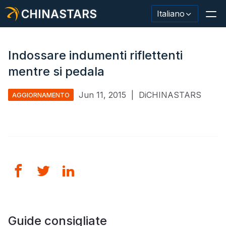
CHINASTARS
Italiano
Indossare indumenti riflettenti
mentre si pedala
Materiale/nastro riflettente
Jun 11, 2015
|
DiCHINASTARS
AGGIORNAMENTO
Tessuto riflettente alla moda
Abbigliamento di sicurezza
Materiale che si illumina al buio
Lavaggio industriale Trim
Informazioni su CHINASTARS
Nuovo prodotto
Guide consigliate