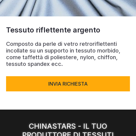
Certificato
Catalogare
Tessuto riflettente argento
Video
Contatto
Composto da perle di vetro retroriflettenti
incollate su un supporto in tessuto morbido,
come taffettà di poliestere, nylon, chiffon,
tessuto spandex ecc.
INVIA RICHIESTA
CHINASTARS - IL TUO
PRODUTTORE DI TESSUTI