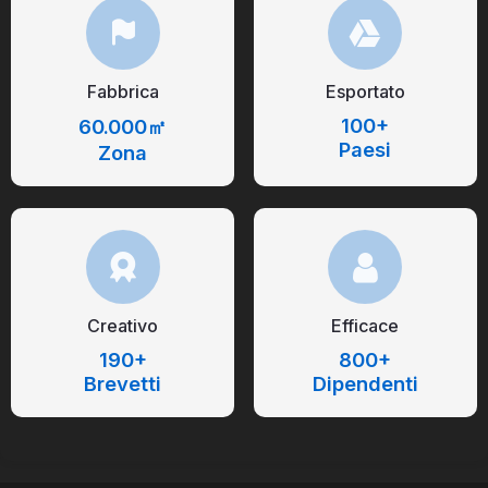
Fabbrica
Esportato
100+
60.000㎡
Paesi
Zona
Creativo
Efficace
190+
800+
Brevetti
Dipendenti