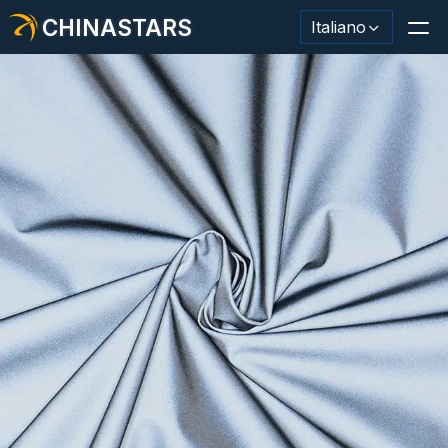
CHINASTARS
Italiano
Materiale/nastro riflettente
Tessuto riflettente alla moda
Abbigliamento di sicurezza
Materiale che si illumina al buio
Lavaggio industriale Trim
Informazioni su CHINASTARS
Nuovo prodotto