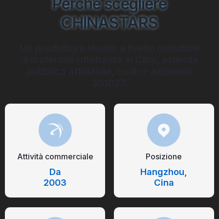
Perché scegliere
CHINASTARS
Un produttore leader a livello mondiale
di materiale riflettente in Cina, azienda
pubblica affidabile, codice azionario
301077.
Attività commerciale
Posizione
Da
Hangzhou,
2003
Cina