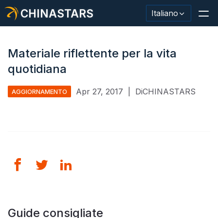
CHINASTARS
Italiano
Materiale riflettente per la vita
quotidiana
Materiale/nastro riflettente
Apr 27, 2017
|
DiCHINASTARS
AGGIORNAMENTO
Tessuto riflettente alla moda
Abbigliamento di sicurezza
Materiale che si illumina al buio
Lavaggio industriale Trim
Informazioni su CHINASTARS
Nuovo prodotto
Guide consigliate