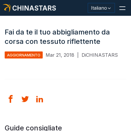
CHINASTARS
Italiano
Fai da te il tuo abbigliamento da
corsa con tessuto riflettente
Materiale/nastro riflettente
Mar 21, 2018
|
DiCHINASTARS
AGGIORNAMENTO
Tessuto riflettente alla moda
Abbigliamento di sicurezza
Materiale che si illumina al buio
Lavaggio industriale Trim
Informazioni su CHINASTARS
Nuovo prodotto
Guide consigliate