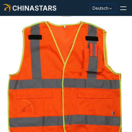
CHINASTARS
Deutsch
Reflektierendes Material / Klebeband
Modischer reflektierender Stoff
Sicherheitskleidung
Im Dunkeln leuchtendes Material
Industrieller Waschbesatz
Über CHINASTARS
Neues Produkt