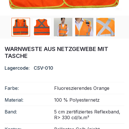
Zertifikat
Katalog
Video
Kontakt
WARNWESTE AUS NETZGEWEBE MIT
TASCHE
Lagercode:
CSV-010
Farbe:
Fluoreszierendes Orange
Material:
100 % Polyesternetz
Band:
5 cm zertifiziertes Reflexband,
R> 330 cd/lx.m²