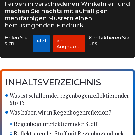
Farben in verschiedenen Winkeln an und
Zertifikat
machen Sie nachts mit auffälligen
Katalog
mehrfarbigen Mustern einen
herausragenden Eindruck
Video
Holen Sie
Kontaktieren Sie
jetzt
ein
Kontakt
sich
uns
Angebot.
INHALTSVERZEICHNIS
Was ist schillernder regenbogenreflektierender
Stoff?
Was haben wir in Regenbogenreflexion?
Regenbogenreflektierender Stoff
Reflektierender Stoff mit Regenbogendruck