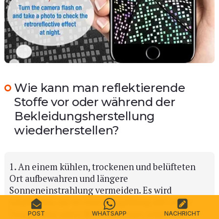
Wie kann man reflektierende
Stoffe vor oder während der
Bekleidungsherstellung
wiederherstellen?
1. An einem kühlen, trockenen und belüfteten
Ort aufbewahren und längere
Sonneneinstrahlung vermeiden. Es wird
empfohlen, sie in einer Umgebung mit einer
Temperatur unter 80 °F und einer relativen
POST
WHATSAPP
NACHRICHT