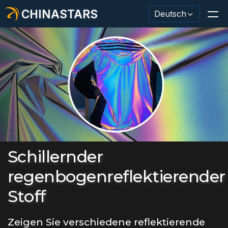
CHINASTARS
Deutsch
Reflektierendes Material / Klebeband
Modischer reflektierender Stoff
Sicherheitskleidung
Im Dunkeln leuchtendes Material
Schillernder
Industrieller Waschbesatz
regenbogenreflektierender
Stoff
Über CHINASTARS
Neues Produkt
Zeigen Sie verschiedene reflektierende