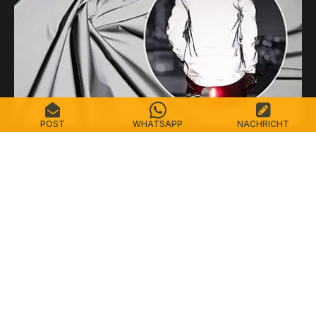
POST
WHATSAPP
NACHRICHT
Silberner reflektierender Stoff