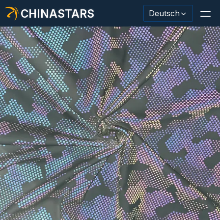
CHINASTARS
Deutsch
Reflektierendes Material / Klebeband
Modischer reflektierender Stoff
Sicherheitskleidung
Im Dunkeln leuchtendes Material
Industrieller Waschbesatz
Über CHINASTARS
Neues Produkt