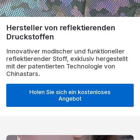
Zertifikat
Katalog
Hersteller von reflektierenden
Video
Druckstoffen
Kontakt
Innovativer modischer und funktioneller
reflektierender Stoff, exklusiv hergestellt
mit der patentierten Technologie von
Chinastars.
Holen Sie sich ein kostenloses
Angebot