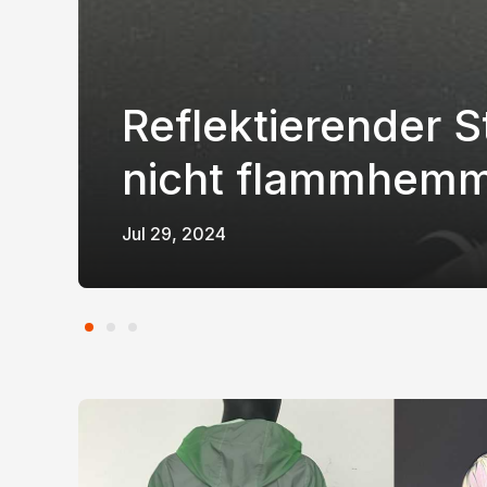
Prismatisches Klebeband
Perforierter reflektierender
Regenbogenr
Im dunklen Material leuchten
Stoff
Reflektierender 
nicht flammhemm
Jul 29, 2024