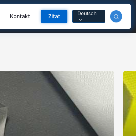
Deutsch
m
Kontakt
Zitat
orband
nyl