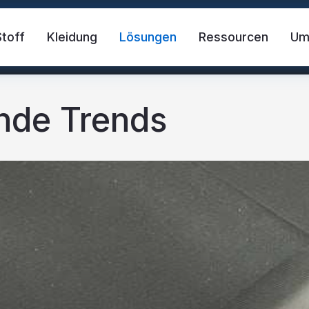
Stoff
Kleidung
Lösungen
Ressourcen
U
ende Trends
der Stoff
Sicherheitsweste
FR-Reflekt
des Material
Reflektierendes Wärmetransfer-Vi