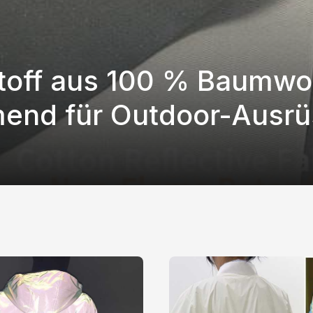
eflektierender Stoff
Stoff aus 100 % Baumwol
end für Outdoor-Ausrü