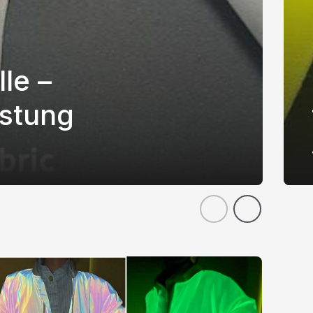
le –
stung