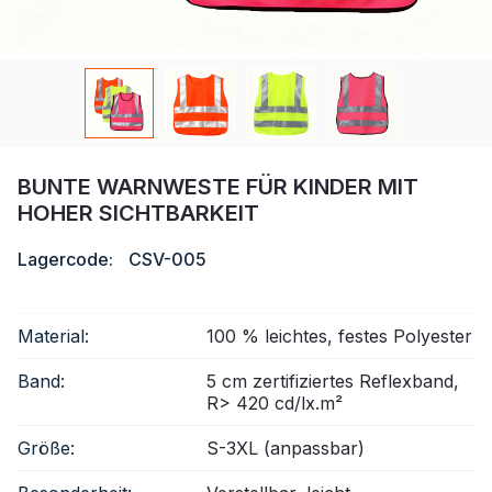
Zertifikat
Katalog
Video
Kontakt
BUNTE WARNWESTE FÜR KINDER MIT
HOHER SICHTBARKEIT
Lagercode:
CSV-005
Material:
100 % leichtes, festes Polyester
Band:
5 cm zertifiziertes Reflexband,
R> 420 cd/lx.m²
Größe:
S-3XL (anpassbar)