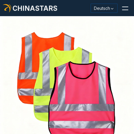
CHINASTARS
Deutsch
Reflektierendes Material / Klebeband
Modischer reflektierender Stoff
Sicherheitskleidung
Im Dunkeln leuchtendes Material
Industrieller Waschbesatz
Über CHINASTARS
Neues Produkt