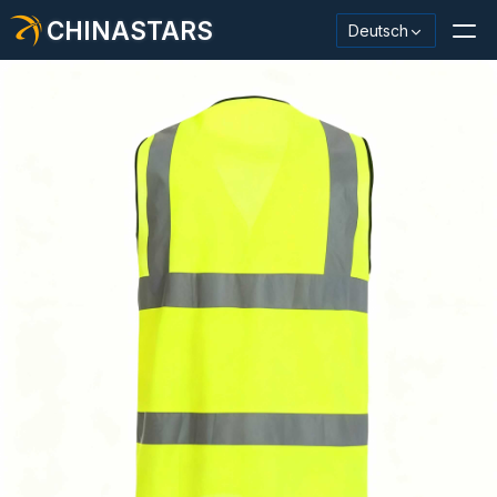
CHINASTARS
Deutsch
Reflektierendes Material / Klebeband
Modischer reflektierender Stoff
Sicherheitskleidung
Im Dunkeln leuchtendes Material
Industrieller Waschbesatz
Über CHINASTARS
Neues Produkt