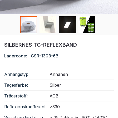
Zertifikat
Katalog
Video
Kontakt
SILBERNES TC-REFLEXBAND
Lagercode:
CSR-1303-6B
Anhangstyp:
Annähen
Tagesfarbe:
Silber
Trägerstoff:
AGB
Reflexionskoeffizient:
>330
Waschzyklen für zu
> 25 Zyklen bei 60℃（140℉）