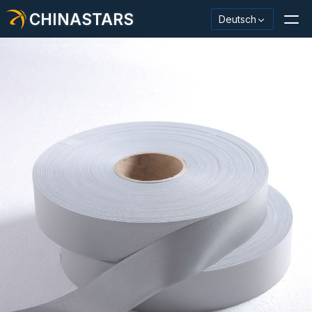
CHINASTARS
Deutsch
Reflektierendes Material / Klebeband
Modischer reflektierender Stoff
Sicherheitskleidung
Im Dunkeln leuchtendes Material
Industrieller Waschbesatz
Über CHINASTARS
Neues Produkt