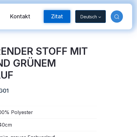
m
Kontakt
Zitat
Deutsch
RENDER STOFF MIT
ND GRÜNEM
AUF
G01
orband
00% Polyester
40cm
nyl