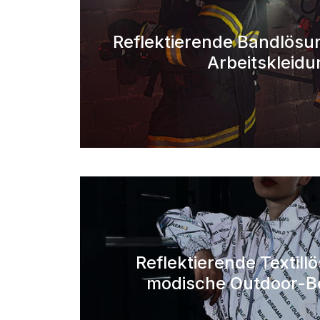
Reflektierende Bandlösu
Arbeitskleidu
Reflektierende Textill
modische Outdoor-B