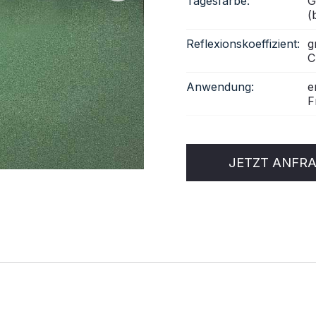
Tagesfarbe:
G
(
eflektierender Stoff
Reflexionskoeffizient:
g
C
Anwendung:
e
F
JETZT ANFR