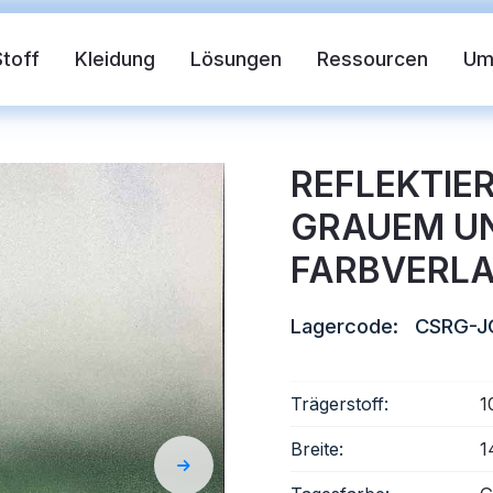
Stoff
Kleidung
Lösungen
Ressourcen
U
REFLEKTIE
GRAUEM U
FARBVERL
Lagercode:
CSRG-J
der Stoff
Sicherheitsweste
FR-Reflekt
Trägerstoff:
1
Breite:
1
des Material
Reflektierendes Wärmetransfer-Vi