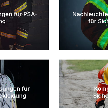
ngen für PSA-
Nachleucht
ng
für Si
ösungen für
Komp
ekleidung
Siche