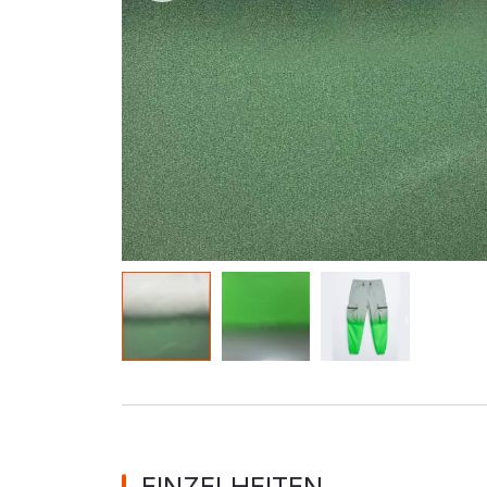
Im dunklen Material leuchten
Regenbogenr
EINZELHEITEN