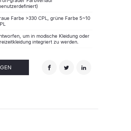
rün-grauer Farbverlauf
benutzerdefiniert)
raue Farbe >330 CPL, grüne Farbe 5~10
PL
ntworfen, um in modische Kleidung oder
reizeitkleidung integriert zu werden.
AGEN