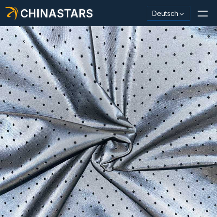
CHINASTARS
Deutsch
Reflektierendes Material / Klebeband
Modischer reflektierender Stoff
Sicherheitskleidung
Im Dunkeln leuchtendes Material
Industrieller Waschbesatz
Über CHINASTARS
Neues Produkt