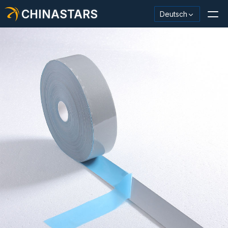
CHINASTARS
Deutsch
Reflektierendes Material / Klebeband
Modischer reflektierender Stoff
Sicherheitskleidung
Im Dunkeln leuchtendes Material
Industrieller Waschbesatz
Über CHINASTARS
Neues Produkt