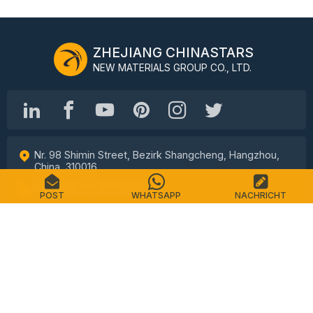
ZHEJIANG CHINASTARS
NEW MATERIALS GROUP CO., LTD.
Nr. 98 Shimin Street, Bezirk Shangcheng, Hangzhou,
China, 310016
Tel.: +86-571-87155512
POST
WHATSAPP
NACHRICHT
E-Mail: info@chinastars.com.cn
Heim
Produkte
Häufig gestellte Fragen
Katalog
Kontakt
Seitenverzeichnis
Datenschutzrichtlinie
Nutzungsbedingungen