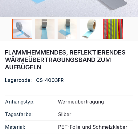
Zertifikat
Katalog
Video
Kontakt
FLAMMHEMMENDES, REFLEKTIERENDES
WÄRMEÜBERTRAGUNGSBAND ZUM
AUFBÜGELN
Lagercode:
CS-4003FR
Anhangstyp:
Wärmeübertragung
Tagesfarbe:
Silber
Material:
PET-Folie und Schmelzkleber