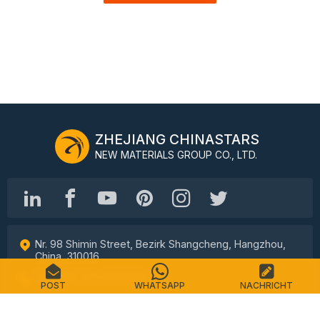
ZHEJIANG CHINASTARS
NEW MATERIALS GROUP CO., LTD.
Nr. 98 Shimin Street, Bezirk Shangcheng, Hangzhou,
China, 310016
Tel.: +86-571-87155512
POST
WHATSAPP
NACHRICHT
E-Mail: info@chinastars.com.cn