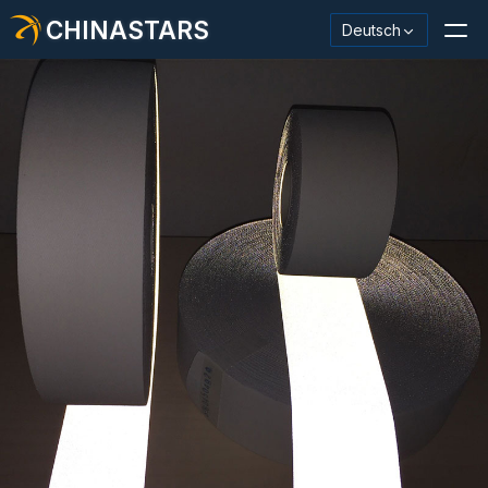
CHINASTARS
Deutsch
Reflektierendes Material / Klebeband
Modischer reflektierender Stoff
Sicherheitskleidung
Im Dunkeln leuchtendes Material
Industrieller Waschbesatz
Über CHINASTARS
Neues Produkt