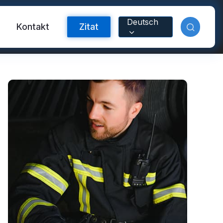
Deutsch
m
Kontakt
Zitat
orband
nyl