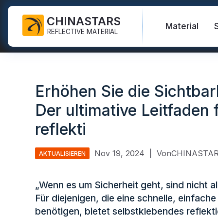
CHINASTARS
Material
REFLECTIVE MATERIAL
Reflektierender Stoff für PSA
Material, das im Dunkeln
Sicherheitsweste
Häufig gestellte Fragen
Zertifikate
leuchtet
Erhöhen Sie die Sichtbark
Industrielles Waschband
Warnschutzjacken
Neue Produkte
Katalog
Regenbogenreflektierender
Der ultimative Leitfaden
FR-Reflektorband
Stoff
Sicherheitshosen
Video
Internationale Standards
reflekti
Wärmetransfer-Vinyl und
Reflektierender Druckstoff
Sicherheitsregenmantel
Blog
Logo
Nov 19, 2024
|
VonCHINASTA
Silberner reflektierender
Sicherheitshemden und -
AKTUALISIEREN
Reflektierendes Band
Stoff
Sweatshirts
Quicklinks:
Reflektieren
Reflektierende Paspelierung
Farbreflektierender Stoff
Sicherheitsoveralls
„Wenn es um Sicherheit geht, sind nicht al
Für diejenigen, die eine schnelle, einfac
Reflektierendes Garn
Reflektierender Stoff mit
Reflektieren
benötigen, bietet selbstklebendes reflek
Farbverlauf