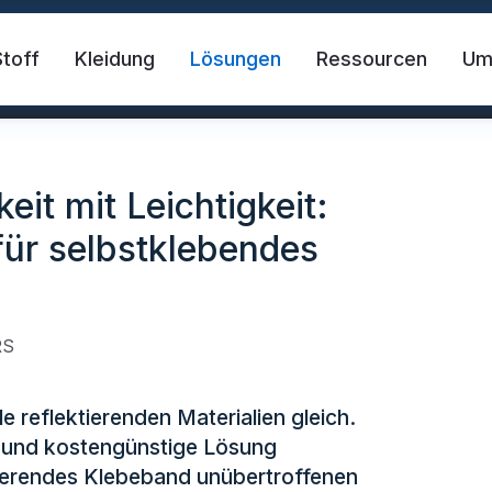
Stoff
Kleidung
Lösungen
Ressourcen
U
eit mit Leichtigkeit:
 für selbstklebendes
RS
der Stoff
Sicherheitsweste
FR-Reflekt
le reflektierenden Materialien gleich.
he und kostengünstige Lösung
des Material
Reflektierendes Wärmetransfer-Vi
tierendes Klebeband unübertroffenen