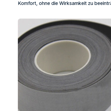
Prismatisches Klebeband
Komfort, ohne die Wirksamkeit zu beeintr
Perforierter reflektierender
Regenbogenr
Im dunklen Material leuchten
Stoff