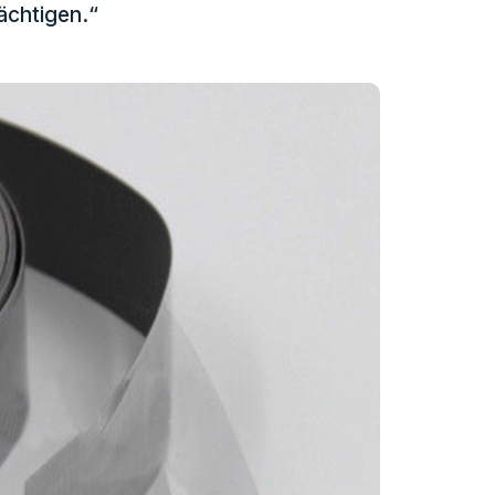
ächtigen.“
eflektierender Stoff