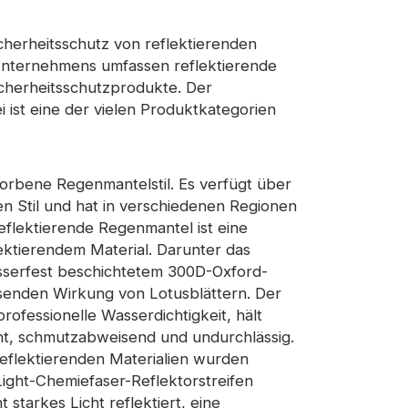
Sicherheitsschutz von reflektierenden
s Unternehmens umfassen reflektierende
cherheitsschutzprodukte. Der
 ist eine der vielen Produktkategorien
rbene Regenmantelstil. Es verfügt über
en Stil und hat in verschiedenen Regionen
eflektierende Regenmantel ist eine
ektierendem Material. Darunter das
serfest beschichtetem 300D-Oxford-
senden Wirkung von Lotusblättern. Der
ofessionelle Wasserdichtigkeit, hält
icht, schmutzabweisend und undurchlässig.
flektierenden Materialien wurden
ght-Chemiefaser-Reflektorstreifen
 starkes Licht reflektiert, eine