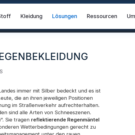
Stoff
Kleidung
Lösungen
Ressourcen
U
REGENBEKLEIDUNG
S
 Landes immer mit Silber bedeckt und es ist
ute, die an ihren jeweiligen Positionen
der Stoff
Sicherheitsweste
FR-Reflekt
dnung im Straßenverkehr aufrechterhalten.
en sind alle Arten von Schneeszenen.
i“. Sie tragen
reflektierende Regenmäntel
des Material
Reflektierendes Wärmetransfer-Vi
sonderen Wetterbedingungen gerecht zu
heitsmanagement unter den rauen