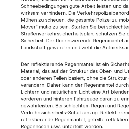
Prismatisches Klebeband
Schneebedingungen gute Arbeit leisten und da
Perforierter reflektierender
wirksam verhindern. Die Verkehrspolizeibehör
Regenbogenr
Im dunklen Material leuchten
Stoff
Mühen zu scheuen, die gesamte Polizei zu mobili
Mover“ mutig zu sein. Starten Sie bei schlecht
Straßenverkehrssicherheitsplan, schützen Sie d
Sicherheit. Der fluoreszierende Regenmantel a
Landschaft geworden und zieht die Aufmerksam
Der reflektierende Regenmantel ist ein Sicherh
Material, das auf der Struktur des Ober- und 
oder anderen Teilen basiert, ohne die Strukt
verändern. Daher kann der Regenmantel durch
Lichtern und natürlichem Licht eine Art blende
vorderen und hinteren Fahrzeuge daran zu erin
gewährleisten. Bei schlechtem Regen und Regen
Verkehrssicherheits-Schutzanzug. Reflektier
reflektierende Regenmäntel, geteilte reflektie
Regenhosen usw. unterteilt werden.