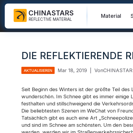
CHINASTARS
Material
REFLECTIVE MATERIAL
Reflektierender Stoff für PSA
Material, das im Dunkeln
Sicherheitsweste
Häufig gestellte Fragen
Zertifikate
leuchtet
DIE REFLEKTIERENDE 
Industrielles Waschband
Warnschutzjacken
Neue Produkte
Katalog
Regenbogenreflektierender
FR-Reflektorband
Stoff
Sicherheitshosen
Video
Internationale Standards
Mar 18, 2019
|
VonCHINASTAR
AKTUALISIEREN
Wärmetransfer-Vinyl und
Reflektierender Druckstoff
Sicherheitsregenmantel
Blog
Logo
Seit Beginn des Winters ist der größte Teil des
Silberner reflektierender
Sicherheitshemden und -
wunderschön. Im Schnee gibt es immer einige Le
Reflektierendes Band
Stoff
Sweatshirts
Quicklinks:
Reflektieren
festhalten und stillschweigend die Verkehrsor
Die beliebtesten Szenen im WeChat von Freund
Reflektierende Paspelierung
Farbreflektierender Stoff
Sicherheitsoveralls
Tatsächlich gibt es auch eine Art „Schneepolize
Reflektierendes Garn
Reflektierender Stoff mit
Reflektieren
und sind im Schnee am schönsten. Um den be
Farbverlauf
werden, werden wir im Straßenverkehrssicher