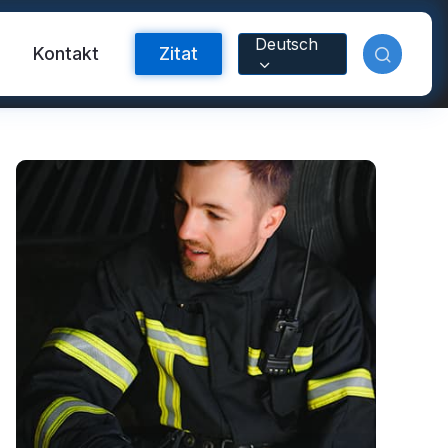
Deutsch
m
Kontakt
Zitat
orband
nyl