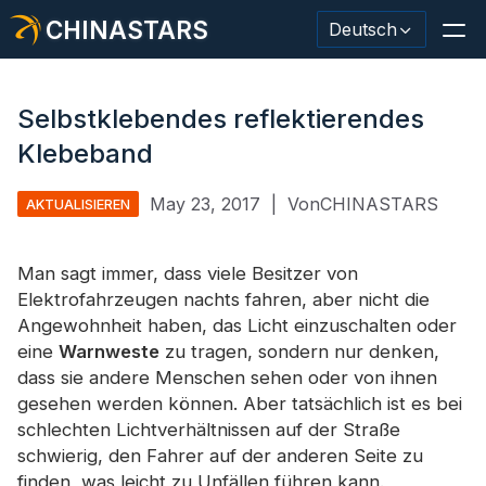
CHINASTARS
Deutsch
Selbstklebendes reflektierendes
Klebeband
Reflektierendes Material / Klebeband
May 23, 2017
|
VonCHINASTARS
AKTUALISIEREN
Modischer reflektierender Stoff
Man sagt immer, dass viele Besitzer von
Sicherheitskleidung
Elektrofahrzeugen nachts fahren, aber nicht die
Im Dunkeln leuchtendes Material
Angewohnheit haben, das Licht einzuschalten oder
eine
Warnweste
zu tragen, sondern nur denken,
Industrieller Waschbesatz
dass sie andere Menschen sehen oder von ihnen
gesehen werden können. Aber tatsächlich ist es bei
Über CHINASTARS
schlechten Lichtverhältnissen auf der Straße
schwierig, den Fahrer auf der anderen Seite zu
Neues Produkt
finden, was leicht zu Unfällen führen kann.