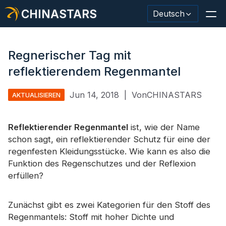
CHINASTARS
Deutsch
Regnerischer Tag mit
reflektierendem Regenmantel
Reflektierendes Material / Klebeband
Jun 14, 2018
|
VonCHINASTARS
AKTUALISIEREN
Modischer reflektierender Stoff
Reflektierender Regenmantel
Sicherheitskleidung
ist, wie der Name
schon sagt, ein reflektierender Schutz für eine der
Im Dunkeln leuchtendes Material
regenfesten Kleidungsstücke. Wie kann es also die
Funktion des Regenschutzes und der Reflexion
Industrieller Waschbesatz
erfüllen?
Über CHINASTARS
Zunächst gibt es zwei Kategorien für den Stoff des
Neues Produkt
Regenmantels: Stoff mit hoher Dichte und