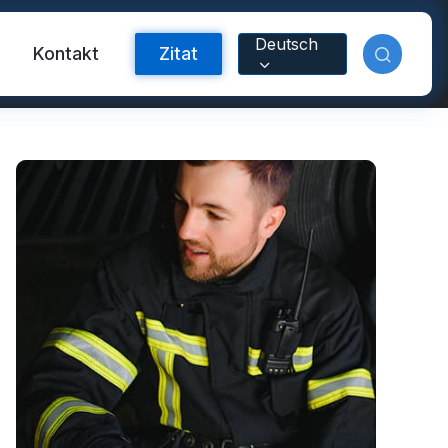
Deutsch
m
Kontakt
Zitat
orband
nyl