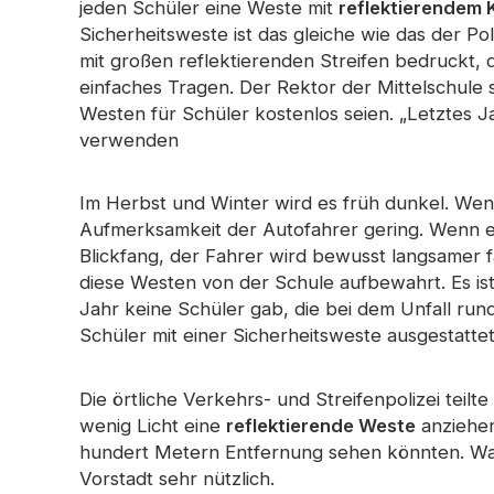
jeden Schüler eine Weste mit
reflektierendem
Prismatisches Klebeband
Perforierter reflektierender
Sicherheitsweste ist das gleiche wie das der Po
Regenbogenr
Im dunklen Material leuchten
Stoff
mit großen reflektierenden Streifen bedruckt, d
einfaches Tragen. Der Rektor der Mittelschule 
Westen für Schüler kostenlos seien. „Letztes 
verwenden
Im Herbst und Winter wird es früh dunkel. Wenn 
Aufmerksamkeit der Autofahrer gering. Wenn ei
Blickfang, der Fahrer wird bewusst langsamer
diese Westen von der Schule aufbewahrt. Es i
Jahr keine Schüler gab, die bei dem Unfall run
Schüler mit einer Sicherheitsweste ausgestattet i
Die örtliche Verkehrs- und Streifenpolizei teilt
wenig Licht eine
reflektierende Weste
anziehen 
hundert Metern Entfernung sehen könnten. Wa
Vorstadt sehr nützlich.