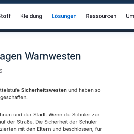
Stoff
Kleidung
Lösungen
Ressourcen
U
 tragen Warnwesten
S
ttelstufe
Sicherheitswesten
und haben so
 geschaffen.
der Stoff
Sicherheitsweste
FR-Reflekt
ahnen und der Stadt. Wenn die Schüler zur
f der Straße. Die Sicherheit der Schüler
des Material
Reflektierendes Wärmetransfer-Vi
zierten mit den Eltern und beschlossen, für