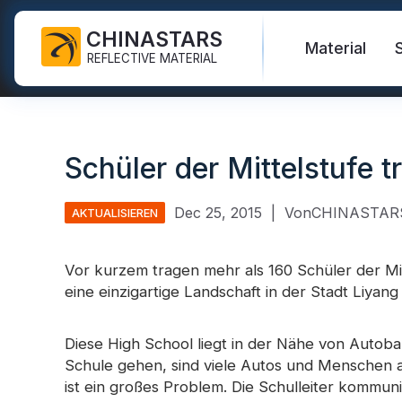
CHINASTARS
Material
REFLECTIVE MATERIAL
Reflektierender Stoff für PSA
Material, das im Dunkeln
Sicherheitsweste
Häufig gestellte Fragen
Zertifikate
leuchtet
Schüler der Mittelstufe
Industrielles Waschband
Warnschutzjacken
Neue Produkte
Katalog
Regenbogenreflektierender
FR-Reflektorband
Stoff
Sicherheitshosen
Video
Internationale Standards
Dec 25, 2015
|
VonCHINASTAR
AKTUALISIEREN
Wärmetransfer-Vinyl und
Reflektierender Druckstoff
Sicherheitsregenmantel
Blog
Logo
Vor kurzem tragen mehr als 160 Schüler der Mi
Silberner reflektierender
Sicherheitshemden und -
eine einzigartige Landschaft in der Stadt Liyang
Reflektierendes Band
Stoff
Sweatshirts
Quicklinks:
Reflektieren
Reflektierende Paspelierung
Farbreflektierender Stoff
Sicherheitsoveralls
Diese High School liegt in der Nähe von Autob
Schule gehen, sind viele Autos und Menschen au
Reflektierendes Garn
Reflektierender Stoff mit
Reflektieren
ist ein großes Problem. Die Schulleiter kommuni
Farbverlauf