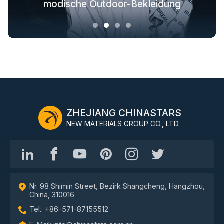
Stofflösungen für Oberbekleidung
Sicherheitsbekleidungslösungen
modische Outdoor-Bekleidung
PSA-Arbeitskleidung
ZHEJIANG CHINASTARS
NEW MATERIALS GROUP CO., LTD.
Nr. 98 Shimin Street, Bezirk Shangcheng, Hangzhou,
China, 310016
Tel.: +86-571-87155512