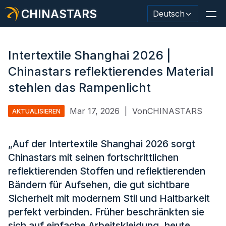
CHINASTARS
Deutsch
Intertextile Shanghai 2026 |
Chinastars reflektierendes Material
Reflektierendes Material / Klebeband
stehlen das Rampenlicht
Modischer reflektierender Stoff
Mar 17, 2026
|
VonCHINASTARS
AKTUALISIEREN
Sicherheitskleidung
„Auf der Intertextile Shanghai 2026 sorgt
Im Dunkeln leuchtendes Material
Chinastars mit seinen fortschrittlichen
Industrieller Waschbesatz
reflektierenden Stoffen und reflektierenden
Bändern für Aufsehen, die gut sichtbare
Über CHINASTARS
Sicherheit mit modernem Stil und Haltbarkeit
perfekt verbinden.
Früher beschränkten sie
Neues Produkt
sich auf einfache Arbeitskleidung, heute