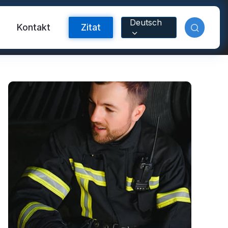
Deutsch
m
Kontakt
Zitat
orband
nyl