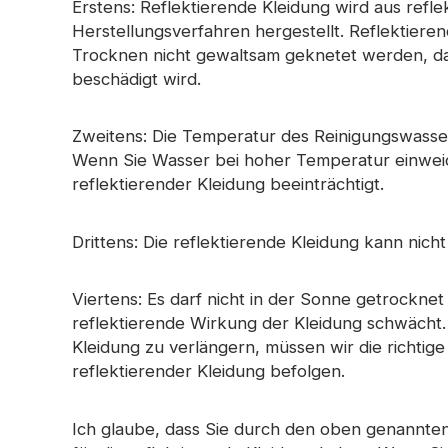
Erstens: Reflektierende Kleidung wird aus refle
Prismatisches Klebeband
Perforierter reflektierender
Herstellungsverfahren hergestellt. Reflektiere
Regenbogenr
Im dunklen Material leuchten
Stoff
Trocknen nicht gewaltsam geknetet werden, d
beschädigt wird.
Zweitens: Die Temperatur des Reinigungswasser
Wenn Sie Wasser bei hoher Temperatur einweic
reflektierender Kleidung beeinträchtigt.
Drittens: Die reflektierende Kleidung kann ni
Viertens: Es darf nicht in der Sonne getrockne
reflektierende Wirkung der Kleidung schwächt
Kleidung zu verlängern, müssen wir die richti
reflektierender Kleidung befolgen.
Ich glaube, dass Sie durch den oben genannten 