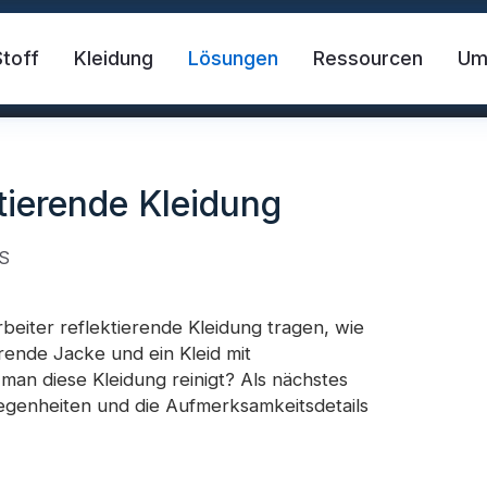
Stoff
Kleidung
Lösungen
Ressourcen
U
ktierende Kleidung
S
rbeiter reflektierende Kleidung tragen, wie
erende Jacke und ein Kleid mit
der Stoff
Sicherheitsweste
FR-Reflekt
man diese Kleidung reinigt? Als nächstes
genheiten und die Aufmerksamkeitsdetails
des Material
Reflektierendes Wärmetransfer-Vi