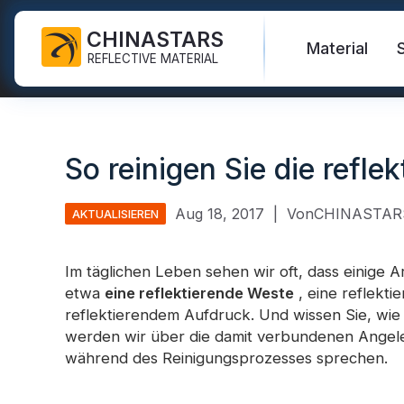
CHINASTARS
Material
REFLECTIVE MATERIAL
Reflektierender Stoff für PSA
Material, das im Dunkeln
Sicherheitsweste
Häufig gestellte Fragen
Zertifikate
leuchtet
So reinigen Sie die refle
Industrielles Waschband
Warnschutzjacken
Neue Produkte
Katalog
Regenbogenreflektierender
FR-Reflektorband
Stoff
Sicherheitshosen
Video
Internationale Standards
Aug 18, 2017
|
VonCHINASTAR
AKTUALISIEREN
Wärmetransfer-Vinyl und
Reflektierender Druckstoff
Sicherheitsregenmantel
Blog
Logo
Im täglichen Leben sehen wir oft, dass einige A
Silberner reflektierender
Sicherheitshemden und -
etwa
eine reflektierende Weste
, eine reflekti
Reflektierendes Band
Stoff
Sweatshirts
Quicklinks:
Reflektieren
reflektierendem Aufdruck. Und wissen Sie, wie 
werden wir über die damit verbundenen Angele
Reflektierende Paspelierung
Farbreflektierender Stoff
Sicherheitsoveralls
während des Reinigungsprozesses sprechen.
Reflektierendes Garn
Reflektierender Stoff mit
Reflektieren
Farbverlauf