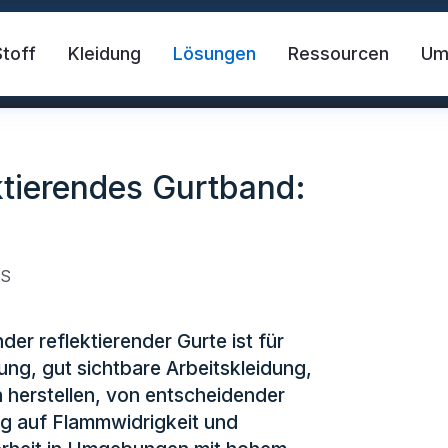
Stoff
Kleidung
Lösungen
Ressourcen
U
ierendes Gurtband:
RS
r reflektierender Gurte ist für
der Stoff
Sicherheitsweste
FR-Reflekt
ung, gut sichtbare Arbeitskleidung,
 herstellen, von entscheidender
des Material
Reflektierendes Wärmetransfer-Vi
ug auf Flammwidrigkeit und