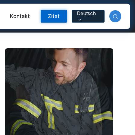
Deutsch
m
Kontakt
Zitat
orband
nyl