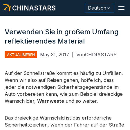
CHINASTARS
Deutsch
Verwenden Sie in großem Umfang
reflektierendes Material
Reflektierendes Material / Klebeband
May 31, 2017
|
VonCHINASTARS
AKTUALISIEREN
Modischer reflektierender Stoff
Auf der Schnellstraße kommt es häufig zu Unfällen.
Sicherheitskleidung
Wenn wir also auf Reisen gehen, hoffe ich, dass
Im Dunkeln leuchtendes Material
jeder die notwendigen Sicherheitsgegenstände im
Auto vorbereiten kann, wie zum Beispiel dreieckige
Industrieller Waschbesatz
Warnschilder,
Warnweste
und so weiter.
Über CHINASTARS
Das dreieckige Warnschild ist das erforderliche
Neues Produkt
Sicherheitszeichen, wenn der Fahrer auf der Straße