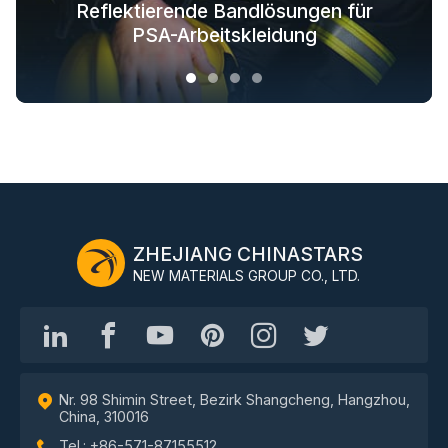
Reflektierende Textillösungen für
Reflektierende Bandlösungen für
Im Dunkeln leuchtende
Branchenweite
Stofflösungen für Oberbekleidung
Sicherheitsbekleidungslösungen
modische Outdoor-Bekleidung
PSA-Arbeitskleidung
ZHEJIANG CHINASTARS
NEW MATERIALS GROUP CO., LTD.
Nr. 98 Shimin Street, Bezirk Shangcheng, Hangzhou,
China, 310016
Tel.: +86-571-87155512