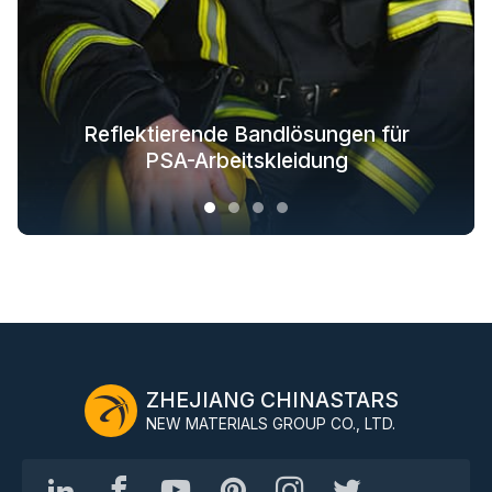
Reflektierende Textillösungen für
Reflektierende Bandlösungen für
Im Dunkeln leuchtende
Branchenweite
Stofflösungen für Oberbekleidung
Sicherheitsbekleidungslösungen
modische Outdoor-Bekleidung
PSA-Arbeitskleidung
ZHEJIANG CHINASTARS
NEW MATERIALS GROUP CO., LTD.