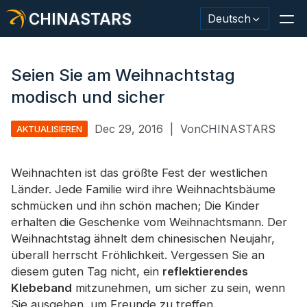
CHINASTARS
Deutsch
Seien Sie am Weihnachtstag
modisch und sicher
Reflektierendes Material / Klebeband
Dec 29, 2016
|
VonCHINASTARS
AKTUALISIEREN
Modischer reflektierender Stoff
Weihnachten ist das größte Fest der westlichen
Sicherheitskleidung
Länder. Jede Familie wird ihre Weihnachtsbäume
Im Dunkeln leuchtendes Material
schmücken und ihn schön machen; Die Kinder
erhalten die Geschenke vom Weihnachtsmann. Der
Industrieller Waschbesatz
Weihnachtstag ähnelt dem chinesischen Neujahr,
überall herrscht Fröhlichkeit. Vergessen Sie an
Über CHINASTARS
diesem guten Tag nicht, ein
reflektierendes
Klebeband
Neues Produkt
mitzunehmen, um sicher zu sein, wenn
Sie ausgehen, um Freunde zu treffen.