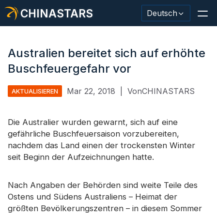
CHINASTARS
Deutsch
Australien bereitet sich auf erhöhte
Buschfeuergefahr vor
Reflektierendes Material / Klebeband
Mar 22, 2018
|
VonCHINASTARS
AKTUALISIEREN
Modischer reflektierender Stoff
Die Australier wurden gewarnt, sich auf eine
Sicherheitskleidung
gefährliche Buschfeuersaison vorzubereiten,
Im Dunkeln leuchtendes Material
nachdem das Land einen der trockensten Winter
seit Beginn der Aufzeichnungen hatte.
Industrieller Waschbesatz
Über CHINASTARS
Nach Angaben der Behörden sind weite Teile des
Ostens und Südens Australiens – Heimat der
Neues Produkt
größten Bevölkerungszentren – in diesem Sommer