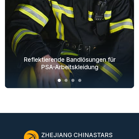
Reflektierende Textillösungen für
Reflektierende Bandlösungen für
Im Dunkeln leuchtende
Branchenweite
Stofflösungen für Oberbekleidung
Sicherheitsbekleidungslösungen
modische Outdoor-Bekleidung
PSA-Arbeitskleidung
ZHEJIANG CHINASTARS