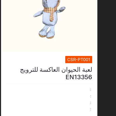
توهج في المادة المظلمة
CSR-PT001
لعبة الحيوان العاكسة للترويج
EN13356
:
:
:
: