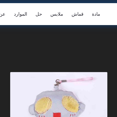
مادة
قماش
ملابس
حل
الموارد
عن
سترة السلامة
شريط عاكس FR
ما
س النسيج