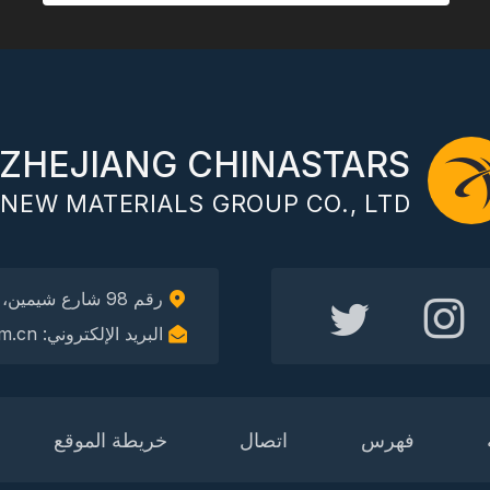
ZHEJIANG CHINASTARS
NEW MATERIALS GROUP CO., LTD.
رقم 98 شارع شيمين، منطقة شانجتشينج، هانغتشو، الصين، 310016
البريد الإلكتروني: info@chinastars.com.cn
فهرس
اتصال
خريطة الموقع