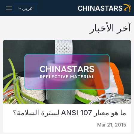
CHINASTARS
عربي
آخر الأخبار
مادة عاكسة/شريط
أزياء عاكسة النسيج
ملابس السلامة
يتوهج في المواد المظلمة
غسيل صناعي
ما هو معيار ANSI 107 لسترة السلامة؟
حول تشاينا ستارز
Mar 21, 2015
منتج جديد