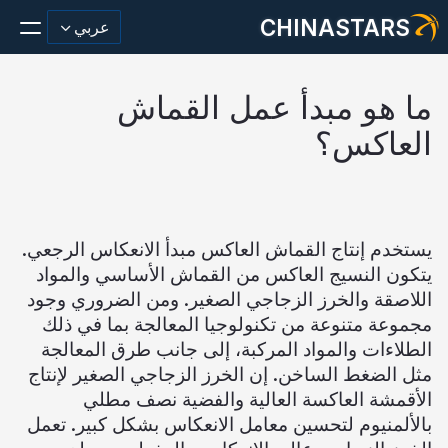
CHINASTARS
عربي
ما هو مبدأ عمل القماش
العاكس؟
مادة عاكسة/شريط
أزياء عاكسة النسيج
يستخدم إنتاج القماش العاكس مبدأ الانعكاس الرجعي.
ملابس السلامة
يتكون النسيج العاكس من القماش الأساسي والمواد
يتوهج في المواد المظلمة
اللاصقة والخرز الزجاجي الصغير. ومن الضروري وجود
مجموعة متنوعة من تكنولوجيا المعالجة بما في ذلك
غسيل صناعي
الطلاءات والمواد المركبة، إلى جانب طرق المعالجة
مثل الضغط الساخن. إن الخرز الزجاجي الصغير لإنتاج
حول تشاينا ستارز
الأقمشة العاكسة العالية والفضية نصف مطلي
منتج جديد
بالألمنيوم لتحسين معامل الانعكاس بشكل كبير. تعمل