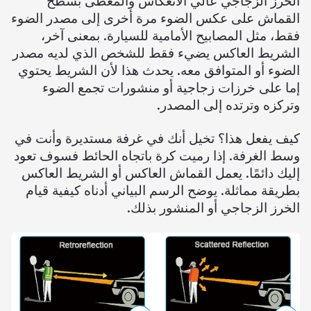
الخرز الزجاجي عالي الانعكاس والمغطى بسطح
شهادة
القماش على عكس الضوء مرة أخرى إلى مصدر الضوء
فقط، مثل المصابيح الأمامية للسيارة. بمعنى آخر،
فهرس
الشريط العاكس يضيء فقط للشخص الذي لديه مصدر
فيديو
الضوء أو المتوافق معه. يحدث هذا لأن الشريط يحتوي
إما على خرزات زجاجية أو منشورات تجمع الضوء
اتصال
وتركزه وترتده إلى المصدر.
كيف يفعل هذا؟ تخيل أنك في غرفة مستديرة وأنت في
وسط الغرفة. إذا رميت كرة باتجاه الحائط فسوف تعود
إليك دائمًا. يعمل القماش العاكس أو الشريط العاكس
بطريقة مماثلة. يوضح الرسم البياني أدناه كيفية قيام
الخرز الزجاجي أو المنشور بذلك.