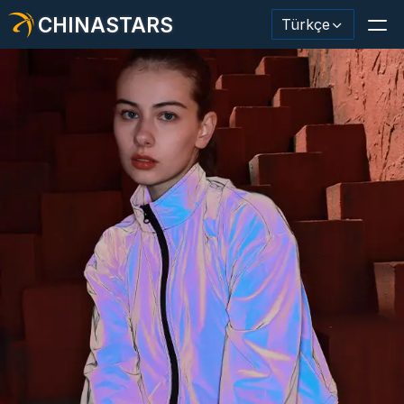
CHINASTARS
Türkçe
Yansıtıcı Malzeme / Bant
Moda Yansıtıcı Kumaş
Güvenlik Kıyafetleri
Karanlıkta Parlayan Malzeme
Endüstriyel Yıkama Trimi
CHINASTARS Hakkında
Yeni ürün