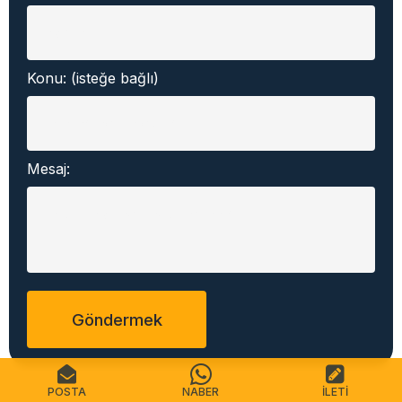
Konu:
(isteğe bağlı)
Mesaj:
POSTA
NABER
İLETI