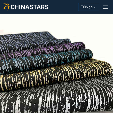
CHINASTARS
Türkçe
Yansıtıcı Malzeme / Bant
Moda Yansıtıcı Kumaş
Güvenlik Kıyafetleri
Karanlıkta Parlayan Malzeme
Endüstriyel Yıkama Trimi
CHINASTARS Hakkında
Yeni ürün