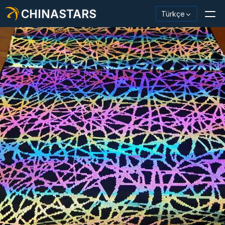
CHINASTARS
Türkçe
Yansıtıcı Malzeme / Bant
Moda Yansıtıcı Kumaş
Güvenlik Kıyafetleri
Karanlıkta Parlayan Malzeme
Endüstriyel Yıkama Trimi
CHINASTARS Hakkında
Yeni ürün