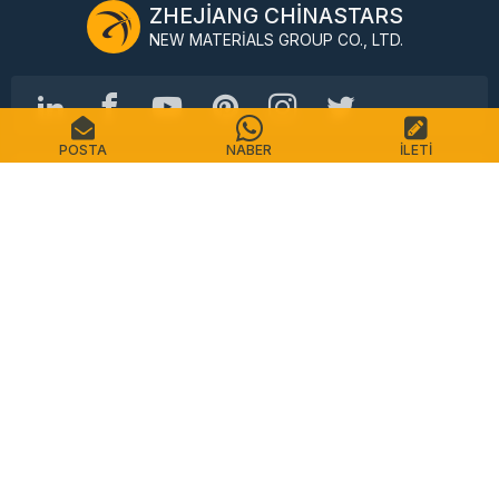
ZHEJIANG CHINASTARS
NEW MATERIALS GROUP CO., LTD.
POSTA
NABER
İLETI
No.98 Shimin Caddesi, Shangcheng Bölgesi, Hangzhou,
Çin, 310016
Tel: +86-571-87155512
E-posta: info@chinastars.com.cn
Ev
Ürünler
SSS
Katalog
Temas etmek
Site haritası
Gizlilik Politikası
Kullanım Şartları
Telif Hakkı © CHINASTARS. Her hakkı saklıdır.