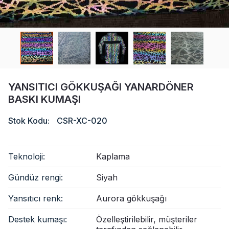
Sertifika
Katalog
Video
Temas etmek
YANSITICI GÖKKUŞAĞI YANARDÖNER
BASKI KUMAŞI
Stok Kodu:
CSR-XC-020
Teknoloji:
Kaplama
Gündüz rengi:
Siyah
Yansıtıcı renk:
Aurora gökkuşağı
Destek kumaşı:
Özelleştirilebilir, müşteriler