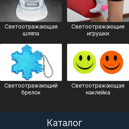
Сертификат
Каталог
Светоотражающая
Светоотражающие
Видео
шляпа
игрушки
Контакт
Светоотражающий
Светоотражающая
брелок
наклейка
Каталог