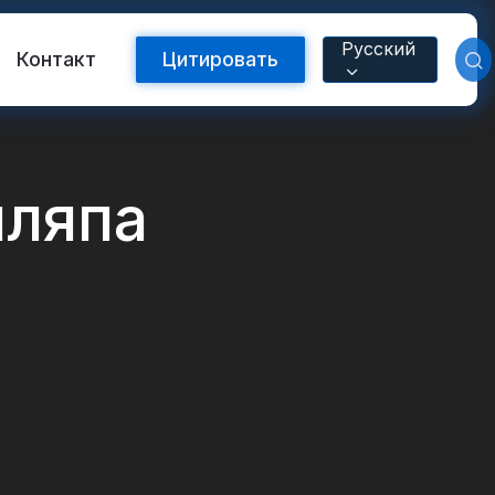
Русский
Контакт
Цитировать
ляпа
Светоотражающая лента FR
с теплопередачей