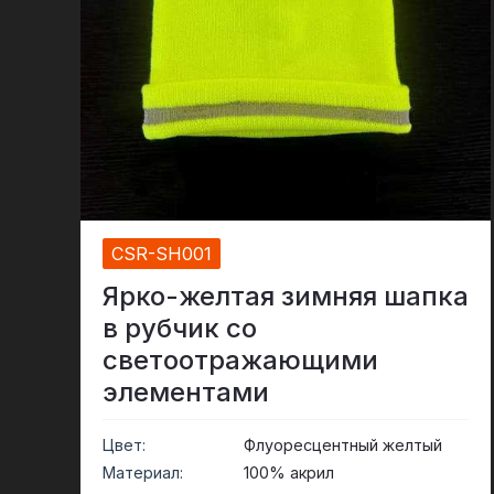
окантовка
светоотражающая ткань
Радужная 
Светоотражающая пряжа
Перфорированная
светоотражающая ткань
Призматическая лента
Светящийся в темноте
материал
CSR-SH001
Ярко-желтая зимняя шапка
в рубчик со
светоотражающими
элементами
Цвет:
Флуоресцентный желтый
Материал:
100% акрил