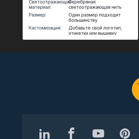
Светоотражающий
Серебряная
материал:
светоотражающая нить
Размер:
Один размер подходит
большинству
Кастомизация:
Добавьте свой логотип,
этикетки или вышивку
Функции:
Легкий
Сезон:
Зима