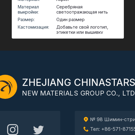
Материал
Серебряная
выкройки:
светоотражающая нить
Размер:
Один размер
Кастомизация:
Добавьте свой логотип,
этикетки или вышивку
Метод
Трикотажная ткань
плетения:
Функции:
Легкий
ZHEJIANG CHINASTAR
NEW MATERIALS GROUP CO., LTD
№ 98 Шимин-стрит
Тел: +86-571-8715