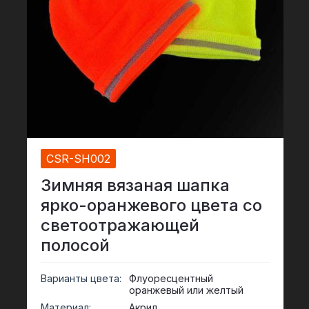
светоотражающая ткань
CSR-SH002
Зимняя вязаная шапка
ярко-оранжевого цвета со
светоотражающей
полосой
Варианты цвета:
Флуоресцентный
оранжевый или желтый
Материал:
Акрил