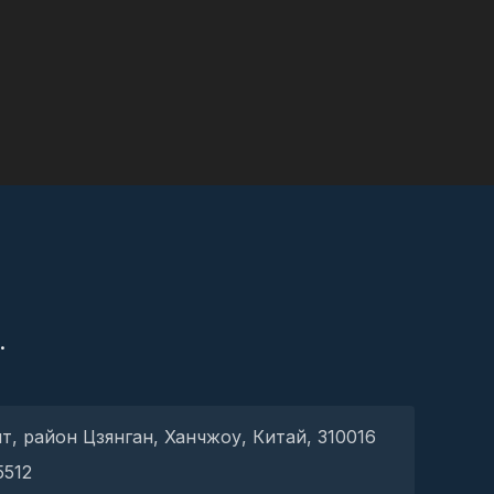
S
.
, район Цзянган, Ханчжоу, Китай, 310016
5512