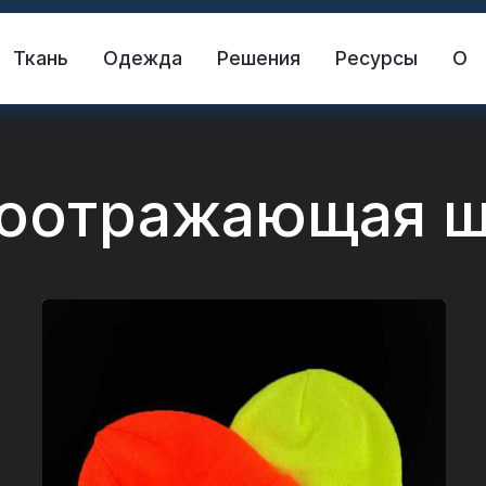
Ткань
Одежда
Решения
Ресурсы
О
тоотражающая ш
жающая ткань
Спасательный жилет
жающий материал
Светоотражающий винил 