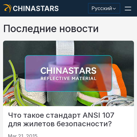
CHINASTARS
Русский
Последние новости
Светоотражающий материал/лента
Модная светоотражающая ткань
Защитная одежда
Светящийся в темноте материал
Промышленная отделка для мытья
Что такое стандарт ANSI 107
О КИНАССТАРС
для жилетов безопасности?
Новый продукт
Mar 21, 2015