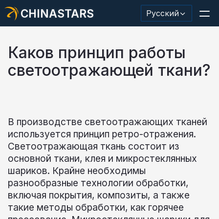
CHINASTARS
Русский
Каков принцип работы
светоотражающей ткани?
Светоотражающий материал/лента
Модная светоотражающая ткань
В производстве светоотражающих тканей
Защитная одежда
используется принцип ретро-отражения.
Светящийся в темноте материал
Светоотражающая ткань состоит из
основной ткани, клея и микростеклянных
Промышленная отделка для мытья
шариков. Крайне необходимы
разнообразные технологии обработки,
О КИНАССТАРС
включая покрытия, композиты, а также
Новый продукт
такие методы обработки, как горячее