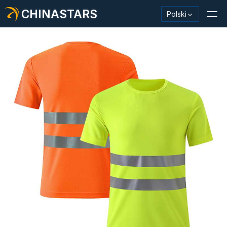
CHINASTARS
Polski
Materiał odblaskowy/taśma
Modna tkanina odblaskowa
Odzież ochronna
Materiał świecący w ciemności
Przemysłowe mycie wykończeniowe
Informacje o CHINASTARS
Nowy produkt