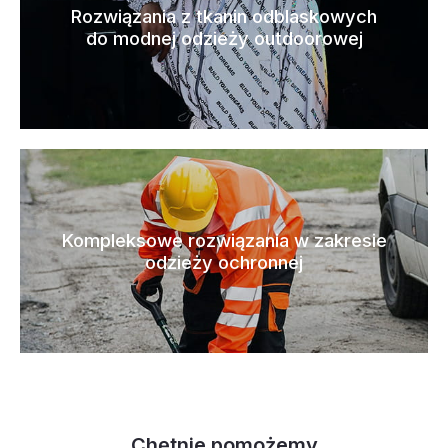
Rozwiązania z tkanin odblaskowych
do modnej odzieży outdoorowej
Kompleksowe rozwiązania w zakresie
odzieży ochronnej
Chętnie pomożemy