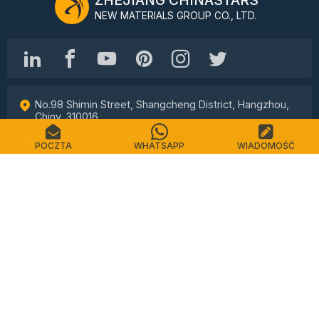
ZHEJIANG CHINASTARS
NEW MATERIALS GROUP CO., LTD.
No.98 Shimin Street, Shangcheng District, Hangzhou,
Chiny, 310016
Tel: +86-571-87155512
POCZTA
WHATSAPP
WIADOMOŚĆ
E-mail: info@chinastars.com.cn
Dom
Produkty
Najczęściej zadawane pytania
Katalog
Kontakt
Mapa witryny
Polityka prywatności
Warunki usługi
Prawa autorskie © CHINASTARS. Wszelkie prawa zastrzeżone.