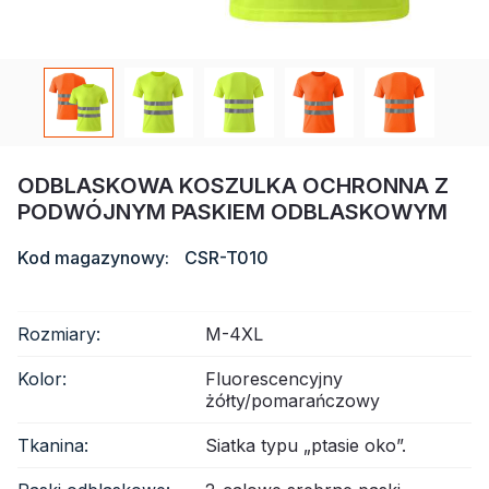
Certyfikat
Katalog
Wideo
Kontakt
ODBLASKOWA KOSZULKA OCHRONNA Z
PODWÓJNYM PASKIEM ODBLASKOWYM
Kod magazynowy:
CSR-T010
Rozmiary:
M-4XL
Kolor:
Fluorescencyjny
żółty/pomarańczowy
Tkanina:
Siatka typu „ptasie oko”.