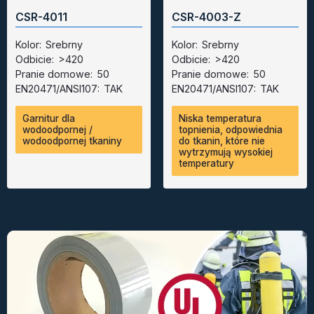
CSR-4011
CSR-4003-Z
Kolor:
Srebrny
Kolor:
Srebrny
Odbicie:
>420
Odbicie:
>420
Pranie domowe:
50
Pranie domowe:
50
EN20471/ANSI107:
TAK
EN20471/ANSI107:
TAK
Garnitur dla
Niska temperatura
wodoodpornej /
topnienia, odpowiednia
wodoodpornej tkaniny
do tkanin, które nie
wytrzymują wysokiej
temperatury