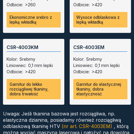
Odbicie:
>260
Odbicie:
>420
Ekonomiczne srebro z
Wysoce odblaskowa z
lepką wkładką
lepką wkładką
CSR-4003KM
CSR-4003EM
Kolor:
Srebrny
Kolor:
Srebrny
Liniowiec:
0,1 mm lepki
Liniowiec:
0,1 mm lepki
Odbicie:
>420
Odbicie:
>420
Garnitur do lekko
Garnitur do elastycznej
rozciągliwej tkaniny,
tkaniny, dobra
dobra trwałość
elastyczność
Uwaga: Jeśli tkanina bazowa jest rozciągliwa, np.
elastyczna dzianina, posiadamy również rozciągliwą
odblaskową tkaninę HTV
(nr art. CSR-4003EM)
, którą
można wyciąć maszyną laserową i nałożyć na dowolną