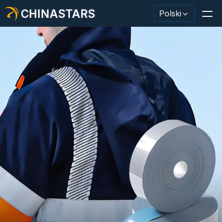
CHINASTARS
Polski
Materiał odblaskowy/taśma
Modna tkanina odblaskowa
Odzież ochronna
Materiał świecący w ciemności
Przemysłowe mycie wykończeniowe
Informacje o CHINASTARS
Nowy produkt