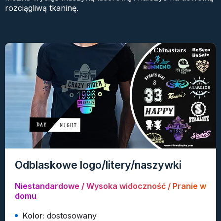
rozciągliwą tkaninę.
Odblaskowe logo/litery/naszywki
Niestandardowe / Wysoka widoczność / Pranie w
domu
Kolor:
dostosowany