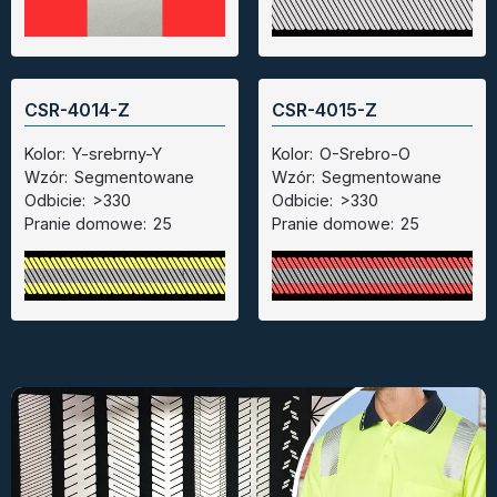
CSR-4014-Z
CSR-4015-Z
Kolor:
Y-srebrny-Y
Kolor:
O-Srebro-O
Wzór:
Segmentowane
Wzór:
Segmentowane
Odbicie:
>330
Odbicie:
>330
Pranie domowe:
25
Pranie domowe:
25