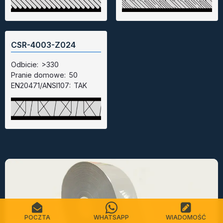
CSR-4003-Z024
Odbicie:
>330
Pranie domowe:
50
EN20471/ANSI107:
TAK
POCZTA
WHATSAPP
WIADOMOŚĆ