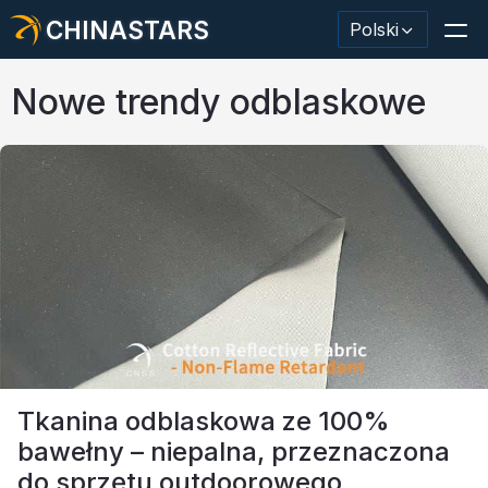
CHINASTARS
Polski
Nowe trendy odblaskowe
Materiał odblaskowy/taśma
Modna tkanina odblaskowa
Odzież ochronna
Materiał świecący w ciemności
Przemysłowe mycie wykończeniowe
Informacje o CHINASTARS
Tkanina odblaskowa ze 100%
bawełny – niepalna, przeznaczona
Nowy produkt
do sprzętu outdoorowego